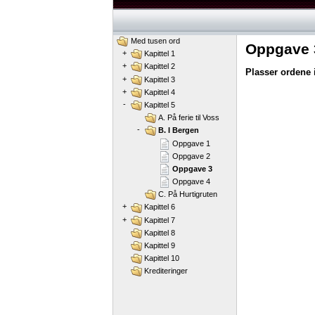
Med tusen ord
Oppgave 
+
Kapittel 1
+
Kapittel 2
Plasser ordene i
+
Kapittel 3
+
Kapittel 4
-
Kapittel 5
A. På ferie til Voss
-
B. I Bergen
Oppgave 1
Oppgave 2
Oppgave 3
Oppgave 4
C. På Hurtigruten
+
Kapittel 6
+
Kapittel 7
Kapittel 8
Kapittel 9
Kapittel 10
Krediteringer