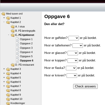
Med tusen ord
Oppgave 6
+
Kapittel 1
-
Kapittel 2
Den eller det?
A. I stua
B. På lønningspils
-
C. På kjøkkenet
Hvor er gaffelen?
er på bordet.
Oppgave 1
Oppgave 2
Hvor er tallerkenen?
er på bordet.
Oppgave 3
Oppgave 4
Hvor er glasset?
er på bordet.
Oppgave 5
Hvor er koppen?
er på bordet.
Oppgave 6
D. På restaurant
Hvor er flaska?
er på bordet.
+
Kapittel 3
+
Kapittel 4
Hvor er kniven?
er på bordet.
+
Kapittel 5
+
Kapittel 6
+
Check answers
Kapittel 7
Kapittel 8
Kapittel 9
Kapittel 10
Krediteringer